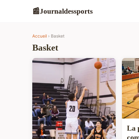
Journaldessports
📰
Accueil
› Basket
Basket
La 
com