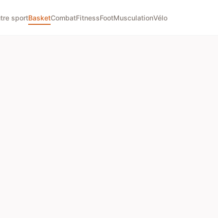
tre sport
Basket
Combat
Fitness
Foot
Musculation
Vélo