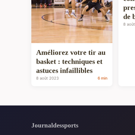
pre
de 
8 aoû
Améliorez votre tir au
basket : techniques et
astuces infaillibles
8 août 2023
6 min
Journaldessports