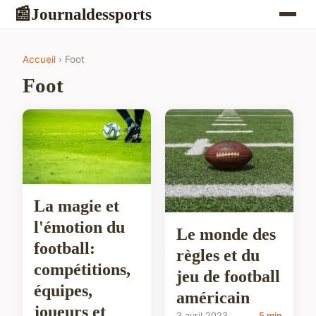
Journaldessports
📰
Accueil
› Foot
Foot
La magie et
l'émotion du
Le monde des
football:
règles et du
compétitions,
jeu de football
équipes,
américain
joueurs et
3 avril 2023
5 min